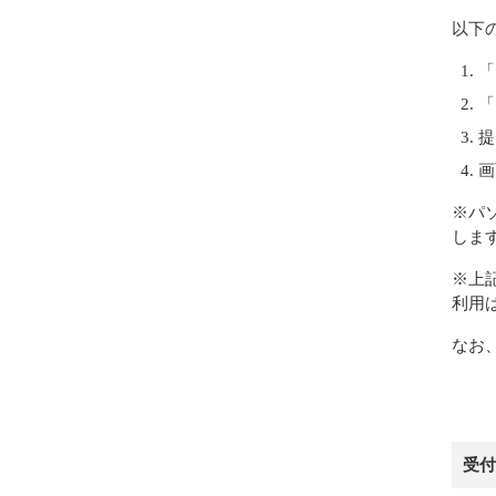
以下
「
「
提
画
※パ
しま
※上
利用
なお
受付