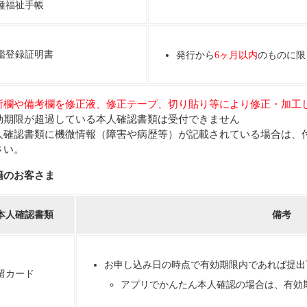
種福祉手帳
鑑登録証明書
発行から
6ヶ月以内
のものに限
所欄や備考欄を修正液、修正テープ、切り貼り等により修正・加工
効期限が超過している本人確認書類は受付できません
人確認書類に機微情報（障害や病歴等）が記載されている場合は、
さい。
籍のお客さま
本人確認書類
備考
お申し込み日の時点で有効期限内であれば提出
留カード
アプリでかんたん本人確認の場合は、有効