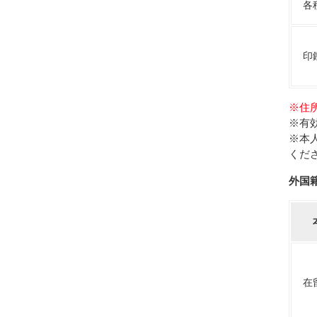
各
印
※住
※有
※本
くだ
外国
在