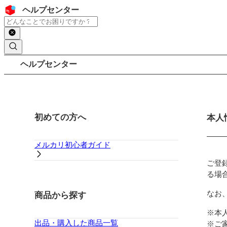
コンテンツにスキップ
ヘッダー
ヘルプセンター
検索
パンくずリスト
ヘルプセンター
サイドバー
初めての方へ
メイ
本人
メルカリ初心者ガイド
ご登
る場
なお
商品から探す
※本
出品・購入した商品一覧
※ご