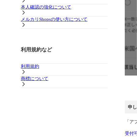
本人確認の強化について
メルカリShopsの使い方について
利用規約など
利用規約
商標について
申し
「ア
受付