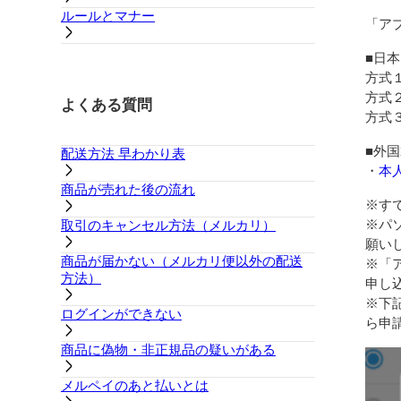
ルールとマナー
「ア
■日
方式
方式
よくある質問
方式
■外
配送方法 早わかり表
・
本
商品が売れた後の流れ
※す
※パ
取引のキャンセル方法（メルカリ）
願い
商品が届かない（メルカリ便以外の配送
※「
方法）
申し
※下
ログインができない
ら申
商品に偽物・非正規品の疑いがある
メルペイのあと払いとは