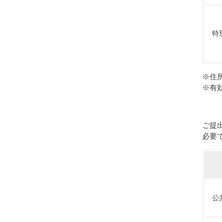
特
※住
※有
ご提
必要
公