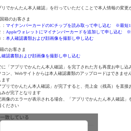
プリでかんたん本人確認」を行っていただくことで本人情報の変更
本国籍のお客さま
１：
マイナンバーカードのICチップを読み取って申し込む ※最短
２：
Appleウォレットにマイナンバーカードを追加して申し込む 
３：
本人確認書類および顔画像を撮影し申し込む
国籍のお客さま
人確認書類および顔画像を撮影し申し込む
でに「アプリでかんたん本人確認」を完了された方も再度お申し込
ソコン、Webサイトからは本人確認書類のアップロードはできませ
します
アプリでかんたん本人確認」が完了すると、売上金（残高）を直接
込みが完了となります
記画像のエラーが表示される場合、「アプリでかんたん本人確認」
請ください