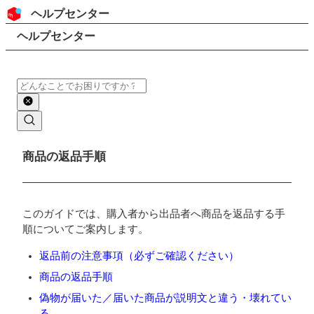
コンテンツにスキップ
ヘッダー
ヘルプセンター
検索
パンくずリスト
ヘルプセンター
検索
メインコンテンツ
商品の返品手順
このガイドでは、購入者から出品者へ商品を返品する手
順についてご案内します。
返品前の注意事項（必ずご確認ください）
商品の返品手順
偽物が届いた／届いた商品が説明文と違う・壊れてい
る