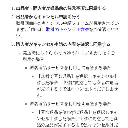
出品者・購入者が返品前の注意事項に同意する
出品者からキャンセル申請を行う
取引画面内のキャンセル申請フォームが表示されてい
ます。詳細は、
取引のキャンセル方法
をご確認くださ
い。
購入者がキャンセル申請の内容を確認し同意する
発送時にらくらく/ゆうゆう/エコメルカリ便をご
利用の場合
匿名返品サービスを利用して返送する場合
【無料で匿名返品】を選択しキャンセル申
請した場合、申請に同意しても商品の返品
が完了するまではキャンセルは完了しませ
ん。
匿名返品サービスを利用せず返送する場合
【匿名返品を使わずに返品】を選択しキャ
ンセル申請した場合、申請に同意しても商
品の返品が完了するまではキャンセルは完