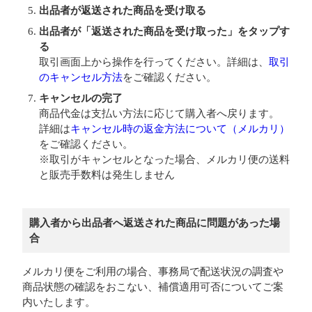
出品者が返送された商品を受け取る
出品者が「返送された商品を受け取った」をタップす
る
取引画面上から操作を行ってください。詳細は、
取引
のキャンセル方法
をご確認ください。
キャンセルの完了
商品代金は支払い方法に応じて購入者へ戻ります。
詳細は
キャンセル時の返金方法について（メルカリ）
をご確認ください。
※取引がキャンセルとなった場合、メルカリ便の送料
と販売手数料は発生しません
購入者から出品者へ返送された商品に問題があった場
合
メルカリ便をご利用の場合、事務局で配送状況の調査や
商品状態の確認をおこない、補償適用可否についてご案
内いたします。