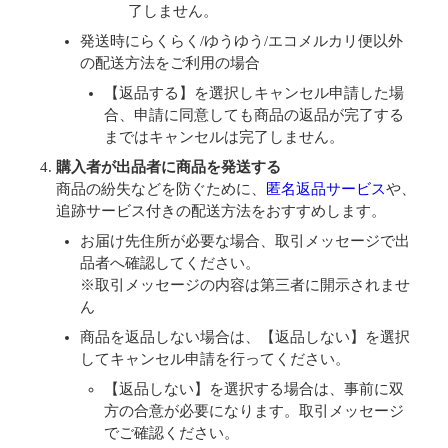
了しません。
発送時にらくらく/ゆうゆう/エコメルカリ便以外
の配送方法をご利用の場合
【返品する】を選択しキャンセル申請した場
合、申請に同意しても商品の返品が完了する
まではキャンセルは完了しません。
購入者が出品者に商品を発送する
商品の紛失などを防ぐために、
匿名返品サービス
や、
追跡サービス付きの配送方法をおすすめします。
お届け先住所が必要な場合、取引メッセージで出
品者へ確認してください。
※取引メッセージの内容は第三者に開示されませ
ん
商品を返品しない場合は、【返品しない】を選択
してキャンセル申請を行ってください。
【返品しない】を選択する場合は、事前に双
方の合意が必要になります。取引メッセージ
でご確認ください。