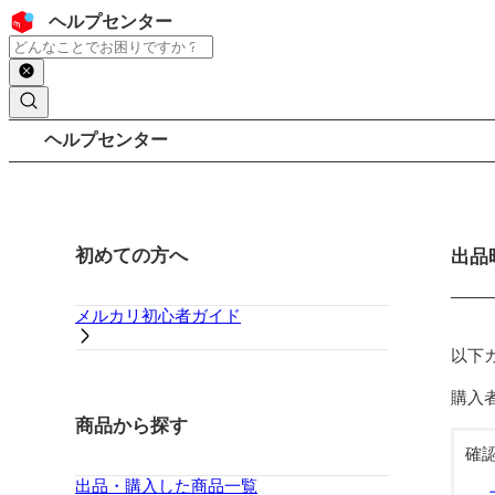
コンテンツにスキップ
ヘッダー
ヘルプセンター
検索
パンくずリスト
ヘルプセンター
サイドバー
初めての方へ
メイ
出品
メルカリ初心者ガイド
以下
購入
商品から探す
確
出品・購入した商品一覧