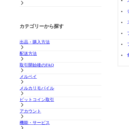
カテゴリーから探す
出品・購入方法
配送方法
取引開始後のFAQ
メルペイ
メルカリモバイル
ビットコイン取引
アカウント
機能・サービス