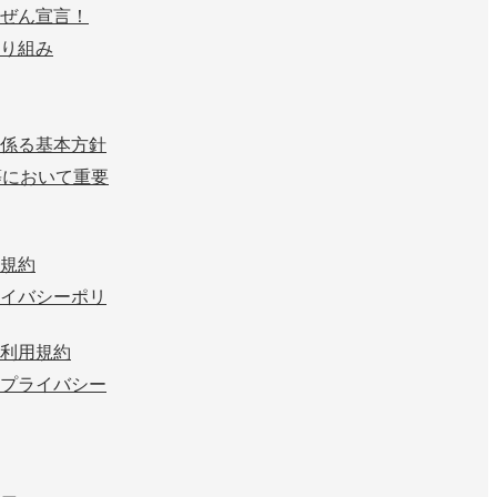
ぜん宣言！
り組み
係る基本方針
等において重要
規約
イバシーポリ
利用規約
プライバシー