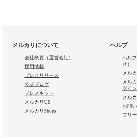
フッター
メルカリについて
ヘルプ
会社概要（運営会社）
ヘルプ
せ）
採用情報
メルカ
プレスリリース
メルカ
公式ブログ
グイン
プレスキット
メルカ
メルカリUS
お問い
メルカリShops
フリー