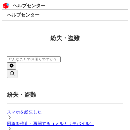
コンテンツにスキップ
ヘッダー
ヘルプセンター
検索
パンくずリスト
ヘルプセンター
紛失・盗難
検索
メインコンテンツ
紛失・盗難
スマホを紛失した
回線を停止・再開する（メルカリモバイル）