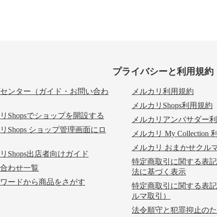
プライバシーと利用規約
センター（ガイド・お問い合わ
メルカリ利用規約
メルカリShops利用規約
リShopsでショップを開設する
メルカリアンバサダー利
リShops ショップ管理画面にロ
メルカリ My Collectio
メルカリ おまかせクル
リShops出店者向けガイド
特定商取引に関する表記
合わせ一覧
法に基づく表示
ワードから商品をさがす
特定商取引に関する表記
ルマ取引）
法令順守と犯罪抑止のた