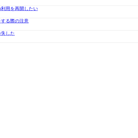
の利用を再開したい
をする際の注意
紛失した