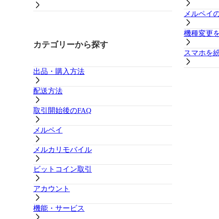
メルペイ
機種変更
カテゴリーから探す
スマホを
出品・購入方法
配送方法
取引開始後のFAQ
メルペイ
メルカリモバイル
ビットコイン取引
アカウント
機能・サービス