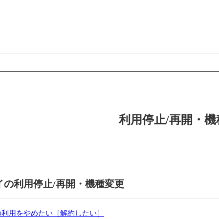
ンコンテンツ
利用停止/再開・機
イの利用停止/再開・機種変更
の利用をやめたい［解約したい］