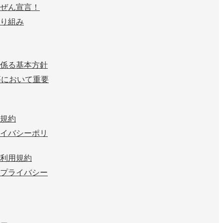
ぜん宣言！
り組み
係る基本方針
等において重要
規約
イバシーポリ
利用規約
プライバシー