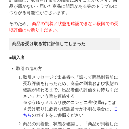
評価後は、取引を評価前の段階に戻すことができず、商
品が届かない・届いた商品に問題がある等のトラブルに
つながる可能性がございます。
そのため、
商品の到着／状態を確認できない段階での受
取評価はお断りください。
商品を受け取る前に評価してしまった
■購入者
取引の進め方
取引メッセージで出品者へ「誤って商品到着前に
受取評価を行ったため、商品の到着および状態の
確認が終わるまで、出品者側の評価をお待ちくだ
さい」という旨を連絡する
※ゆうゆうメルカリ便のコンビニ/郵便局/はこぽ
す受け取りに必要な確認番号が不明な場合は、
こ
ちら
のガイドをご参照ください
商品の到着後、状態を確認し、「商品が到着した