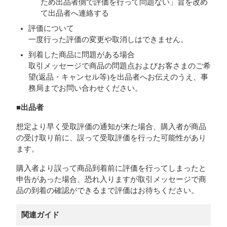
ため出品者側で評価を行って問題ない」旨を改め
て出品者へ連絡する
評価について
一度行った評価の変更や取消しはできません。
到着した商品に問題がある場合
取引メッセージで商品の問題点およびお客さまのご希
望(返品・キャンセル等)を出品者へお伝えのうえ、事
務局までお問い合わせください。
■出品者
想定より早く受取評価の通知が来た場合、購入者が商品
の受け取り前に、誤って受取評価を行った可能性があり
ます。
購入者より誤って商品到着前に評価を行ってしまったと
申告があった場合、恐れ入りますが取引メッセージで商
品の到着の確認ができるまで評価はお待ちください。
関連ガイド