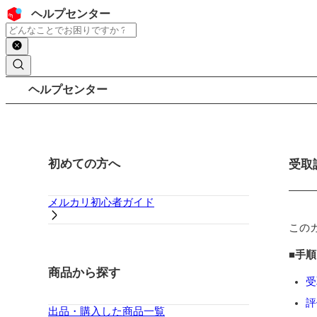
コンテンツにスキップ
ヘッダー
ヘルプセンター
検索
パンくずリスト
ヘルプセンター
サイドバー
初めての方へ
メイ
受取
メルカリ初心者ガイド
この
■手順
商品から探す
受
評
出品・購入した商品一覧