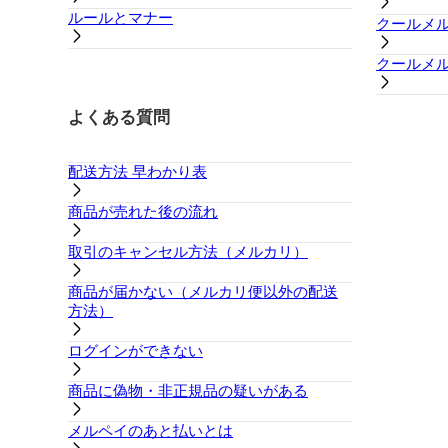
ルールとマナー
クールメル
クールメル
よくある質問
配送方法 早わかり表
商品が売れた後の流れ
取引のキャンセル方法（メルカリ）
商品が届かない（メルカリ便以外の配送
方法）
ログインができない
商品に偽物・非正規品の疑いがある
メルペイのあと払いとは