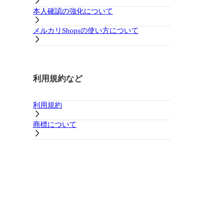
本人確認の強化について
メルカリShopsの使い方について
利用規約など
利用規約
商標について