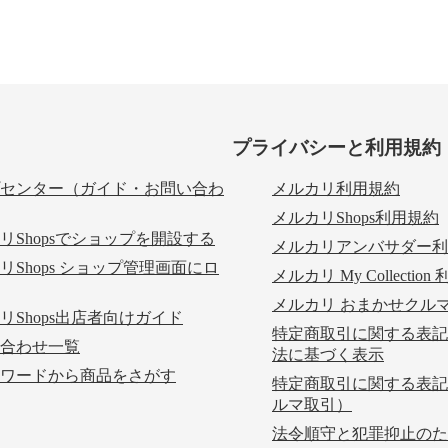
プライバシーと利用規約
センター（ガイド・お問い合わ
メルカリ利用規約
メルカリShops利用規約
リShopsでショップを開設する
メルカリアンバサダー利
リShops ショップ管理画面にロ
メルカリ My Collectio
メルカリ おまかせクル
リShops出店者向けガイド
特定商取引に関する表記
合わせ一覧
法に基づく表示
ワードから商品をさがす
特定商取引に関する表記
ルマ取引）
法令順守と犯罪抑止のた