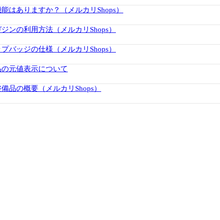
能はありますか？（メルカリShops）
ジンの利用方法（メルカリShops）
プバッジの仕様（メルカリShops）
品の元値表示について
備品の概要（メルカリShops）