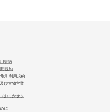
用規約
n 利用規約
マ取引利用規約
及び古物営業
（おまかせク
めに