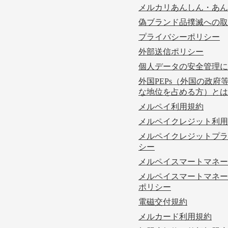
メルカリあんしん・あん
偽ブランド品撲滅への取
プライバシーポリシー
外部送信ポリシー
個人データの安全管理に
外国PEPs（外国の政府
な地位を占める方）とは
メルペイ利用規約
メルペイクレジット利用
メルペイクレジットプラ
シー
メルペイスマートマネー
メルペイスマートマネー
ポリシー
電磁交付規約
メルカード利用規約