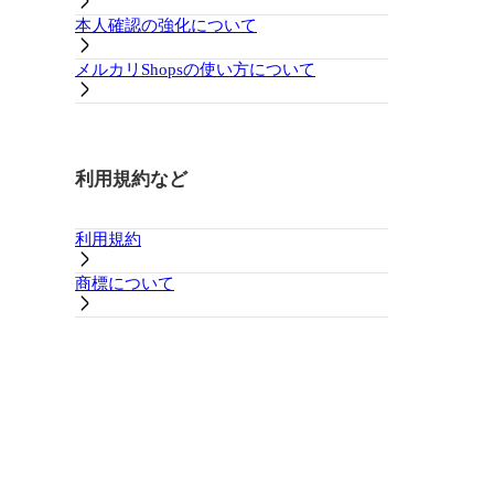
本人確認の強化について
メルカリShopsの使い方について
利用規約など
利用規約
商標について