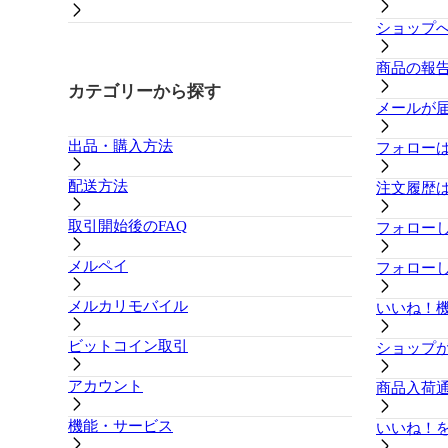
ショップへ
商品の報告
カテゴリーから探す
メールが届
出品・購入方法
フォローは
配送方法
注文履歴は
取引開始後のFAQ
フォローし
メルペイ
フォローし
メルカリモバイル
いいね！機
ビットコイン取引
ショップが
アカウント
商品入荷通
機能・サービス
いいね！を