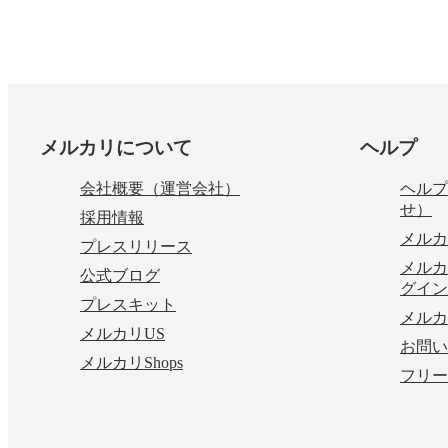
フッター
メルカリについて
ヘルプ
会社概要（運営会社）
ヘルプ
せ）
採用情報
メルカ
プレスリリース
メルカ
公式ブログ
グイン
プレスキット
メルカ
メルカリUS
お問い
メルカリShops
フリー