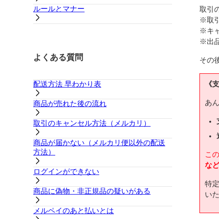
ルールとマナー
取引
※取
※キ
※出
よくある質問
その
配送方法 早わかり表
《
あ
商品が売れた後の流れ
取引のキャンセル方法（メルカリ）
商品が届かない（メルカリ便以外の配送
方法）
こ
な
ログインができない
特
商品に偽物・非正規品の疑いがある
い
メルペイのあと払いとは