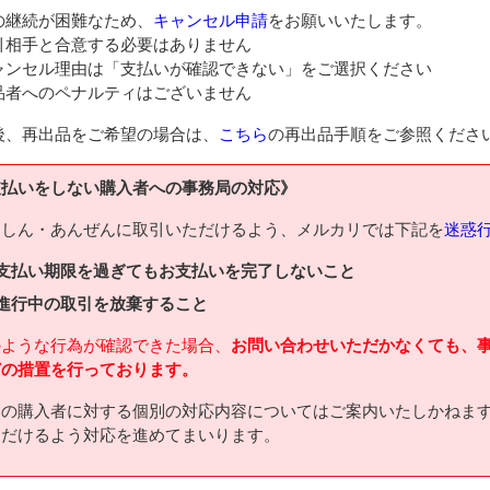
の継続が困難なため、
キャンセル申請
をお願いいたします。
引相手と合意する必要はありません
ャンセル理由は「支払いが確認できない」をご選択ください
品者へのペナルティはございません
後、再出品をご希望の場合は、
こちら
の再出品手順をご参照くださ
支払いをしない購入者への事務局の対応》
んしん・あんぜんに取引いただけるよう、メルカリでは下記を
迷惑
支払い期限を過ぎてもお支払いを完了しないこと
進行中の取引を放棄すること
のような行為が確認できた場合、
お問い合わせいただかなくても、
どの措置を行っております。
定の購入者に対する個別の対応内容についてはご案内いたしかねま
ただけるよう対応を進めてまいります。