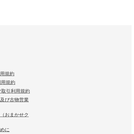
用規約
n 利用規約
マ取引利用規約
及び古物営業
（おまかせク
めに