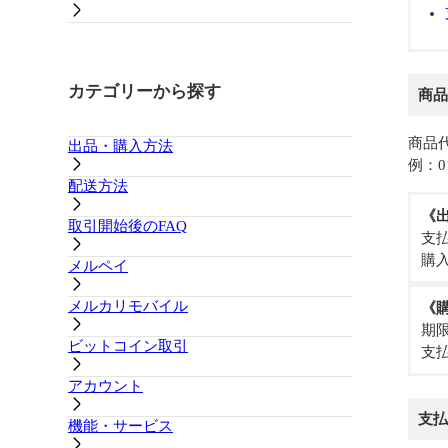
カテゴリーから探す
商品
商品
出品・購入方法
例：0
配送方法
《
取引開始後のFAQ
支
購
メルペイ
メルカリモバイル
《
期
ビットコイン取引
支
アカウント
支払
機能・サービス