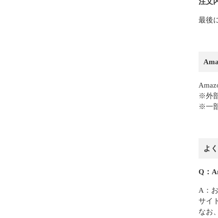
注文
最後
Am
Ama
※外
※一
よく
Q：A
A：お
サイ
なお、