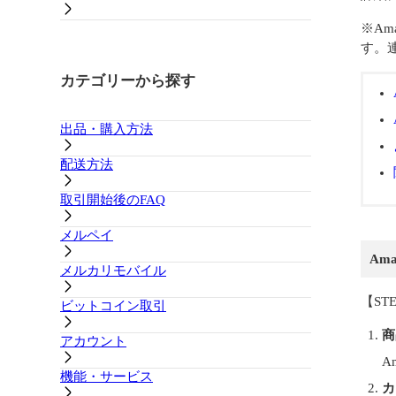
※Am
す。
カテゴリーから探す
出品・購入方法
配送方法
取引開始後のFAQ
メルペイ
Am
メルカリモバイル
【ST
ビットコイン取引
商
アカウント
A
機能・サービス
カ