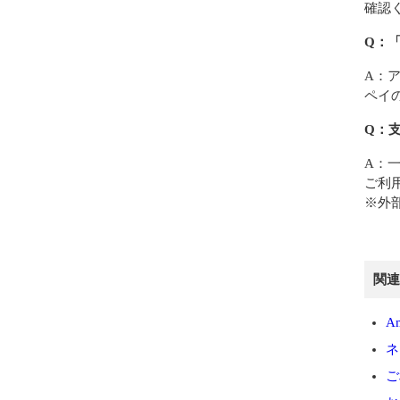
確認
Q：
A：
ペイ
Q：
A：
ご利
※外
関連
A
ネ
ご