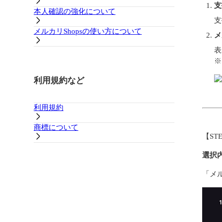
支
本人確認の強化について
支
メルカリShopsの使い方について
メ
表
※
利用規約など
利用規約
商標について
【ST
選択
「メ