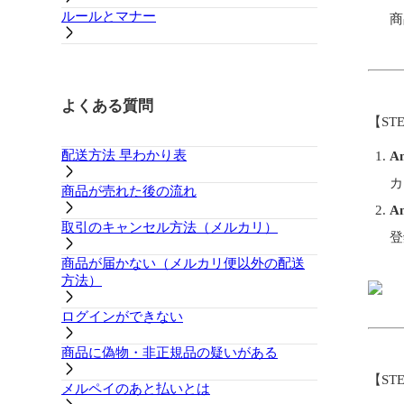
ルールとマナー
商
よくある質問
【ST
配送方法 早わかり表
A
カ
商品が売れた後の流れ
A
取引のキャンセル方法（メルカリ）
登
商品が届かない（メルカリ便以外の配送
方法）
ログインができない
商品に偽物・非正規品の疑いがある
【ST
メルペイのあと払いとは