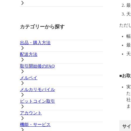
最
天
ただ
カテゴリーから探す
幅
出品・購入方法
最
天
配送方法
取引開始後のFAQ
■お
メルペイ
実
メルカリモバイル
た
社
ビットコイン取引
ま
アカウント
機能・サービス
サイ