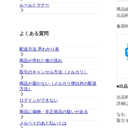
ルールとマナー
商品
出品
集荷
よくある質問
配送方法 早わかり表
商品が売れた後の流れ
取引のキャンセル方法（メルカリ）
商品が届かない（メルカリ便以外の配送
■出
方法）
出品
ログインができない
詳細
商品に偽物・非正規品の疑いがある
なお
取引
メルペイのあと払いとは