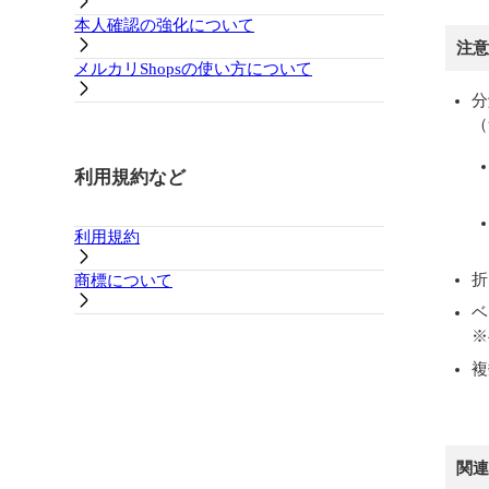
本人確認の強化について
注意
メルカリShopsの使い方について
分
（
利用規約など
利用規約
折
商標について
ベ
※
複
関連