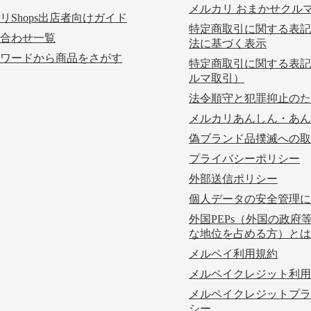
メルカリ おまかせクル
リShops出店者向けガイド
特定商取引に関する表記
合わせ一覧
法に基づく表示
ワードから商品をさがす
特定商取引に関する表記
ルマ取引）
法令順守と犯罪抑止のた
メルカリあんしん・あん
偽ブランド品撲滅への取
プライバシーポリシー
外部送信ポリシー
個人データの安全管理に
外国PEPs（外国の政府
な地位を占める方）とは
メルペイ利用規約
メルペイクレジット利用
メルペイクレジットプラ
シー