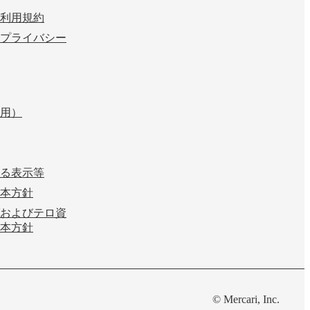
利用規約
プライバシー
用）
る表示等
本方針
およびテロ資
本方針
© Mercari, Inc.