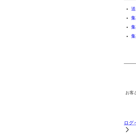
送
集
集
集
お客
ログ