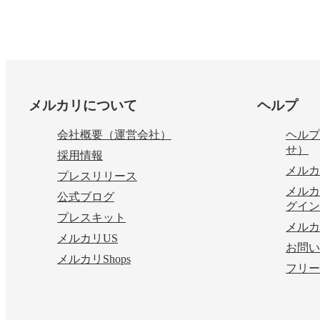
フッター
メルカリについて
ヘルプ
会社概要（運営会社）
ヘルプ
せ）
採用情報
メルカ
プレスリリース
メルカ
公式ブログ
グイン
プレスキット
メルカ
メルカリUS
お問い
メルカリShops
フリー