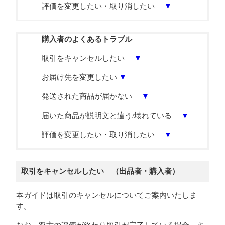
評価を変更したい・取り消したい
▼
購入者のよくあるトラブル
取引をキャンセルしたい
▼
お届け先を変更したい
▼
発送された商品が届かない
▼
届いた商品が説明文と違う/壊れている
▼
評価を変更したい・取り消したい
▼
取引をキャンセルしたい （出品者・購入者）
本ガイドは取引のキャンセルについてご案内いたしま
す。