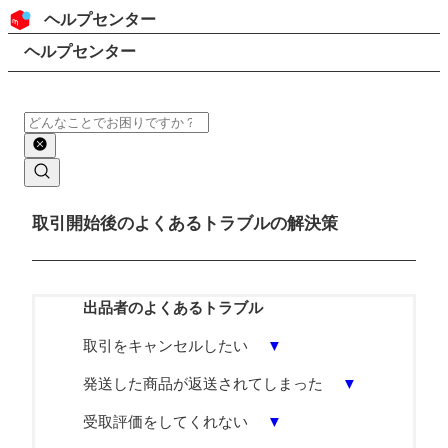
コンテンツにスキップ
ヘッダー
ヘルプセンター
検索
パンくずリスト
ヘルプセンター
検索
メインコンテンツ
取引開始後のよくあるトラブルの解決策
出品者のよくあるトラブル
取引をキャンセルしたい
▼
発送した商品が返送されてしまった
▼
受取評価をしてくれない
▼