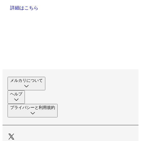
詳細はこちら
メルカリについて
ヘルプ
プライバシーと利用規約